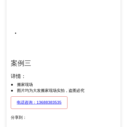
案例三
详情：
搬家现场
图片均为大发搬家现场实拍，盗图必究
13688383535